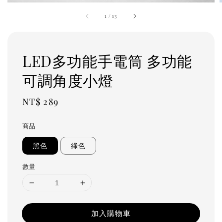
1
/
13
LED多功能手電筒 多功能
可調角度小燈
Regular
NT$ 289
price
商品
黑色
綠色
數量
加入購物車