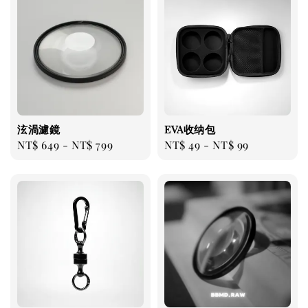
泫渦濾鏡
EVA收纳包
Regular
NT$ 649
-
NT$ 799
Regular
NT$ 49
-
NT$ 99
price
price