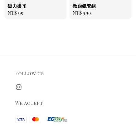
磁力掛扣
微距鏡套組
Regular
NT$ 99
Regular
NT$ 599
price
price
Follow us
We accept