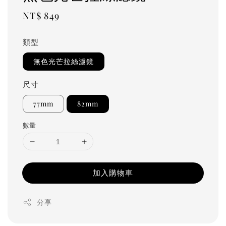
Regular
NT$ 849
price
類型
無色光芒拉絲濾鏡
尺寸
77mm
82mm
數量
加入購物車
分享