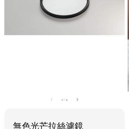
1
/
4
無色光芒拉絲濾鏡